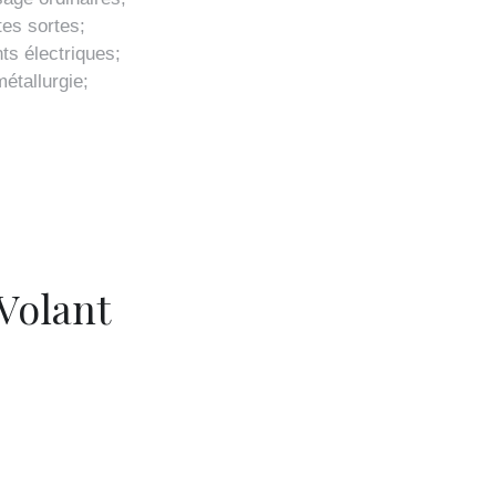
tes sortes;
ts électriques;
métallurgie;
 Volant