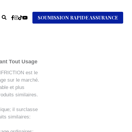
SOUMISSION RAPIDE ASSURANCE
iant Tout Usage
FRICTION est le
sage sur le marché.
able et plus
oduits similaires.
que; il surclasse
its similaires:
usage ordinaires;