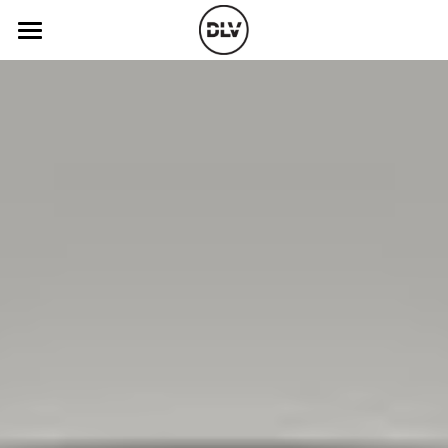
×
×
LES CATÉGORIES DE LA BOUTIQUE
CATÉGORIES DE BLOG
Catégories
Toutes les catégories
Toutes les catégories
Vidéo
Actualité Auto
Opinion
Électrique
Podcast
Essais Routier
Histoire de chars
Radio FM
Insolite
Art Automobile
Télé RDS
Essais Routier
Radio
Simulateur
Opinion
Cinéparc
Assurance
Histoire de chars
Rechercher
autopsy