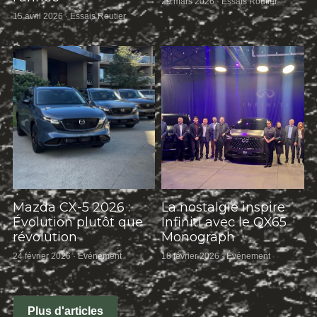
29 mars 2026
·
Essais Routier
15 avril 2026
·
Essais Routier
Mazda CX-5 2026 :
La nostalgie inspire
Évolution plutôt que
Infiniti avec le QX65
révolution
Monograph
24 février 2026
·
Événement
18 février 2026
·
Événement
Plus d'articles