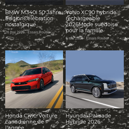
BMW M340i 50 Jahre
Volvo XC90 hybride
EditionCélébration
rechargeable
nostalgique
2026Mode suédoise
pour la famille
26 mai 2026
·
Essais Routier
6 mai 2026
·
Essais Routier
Honda Civic: Voiture
Hyundai Palisade
canadienne de
Hybride 2026
l'année