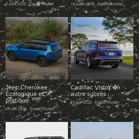
2 août 2026
·
Essais Routier
18 juillet 2026
·
Essais Routier
Jeep Cherokee :
Cadillac Vistiq: un
Écologique et
autre succès
pratique
23 juin 2026
·
Essais Routier
25 juin 2026
·
Essais Routier