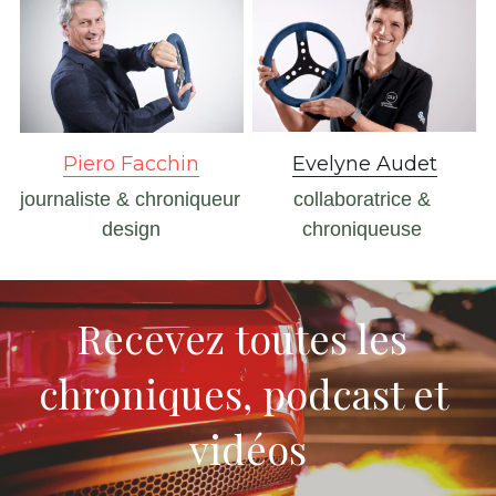
Piero Facchin
Evelyne Audet
journaliste & chroniqueur 
collaboratrice & 
design
chroniqueuse 
Recevez toutes les 
chroniques, podcast et 
vidéos