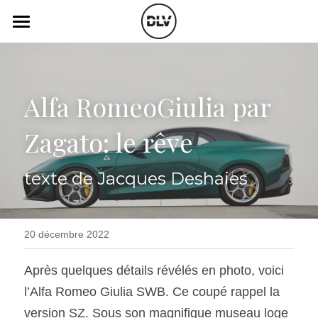
×
LES CATÉGORIES DE LA BOUTIQUE
Catégories
Toutes les catégories
Vidéo
Actualité Auto
Alfa RomeoGiulia par 
Électrique
Podcast
Zagato: le rêve
Histoire de chars
Radio FM
texte de Jacques Deshaies
Art Automobile
Télé RDS
Essais Routier
Simulateur
20 décembre 2022
Opinion
Assurance
Après quelques détails révélés en photo, voici 
Rechercher
l’Alfa Romeo Giulia SWB. Ce coupé rappel la 
version SZ. Sous son magnifique museau loge 