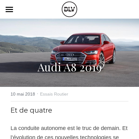
×
LES CATÉGORIES DE LA BOUTIQUE
Catégories
Toutes les catégories
Vidéo
Actualité Auto
Électrique
Podcast
Audi A8 2019
Histoire de chars
Radio FM
Art Automobile
Télé RDS
Essais Routier
·
Simulateur
10 mai 2018
Essais Routier
Opinion
Assurance
Et de quatre
Rechercher
La conduite autonome est le truc de demain. Et 
l’évolution de ces nouvelles technologies se 