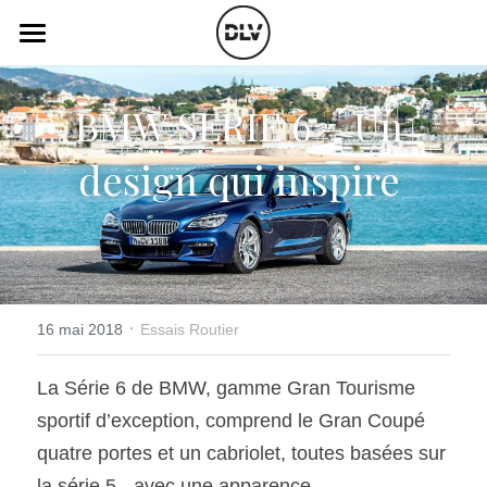
×
LES CATÉGORIES DE LA BOUTIQUE
Catégories
BMW SERIE 6 – Un 
Toutes les catégories
Vidéo
Actualité Auto
design qui inspire 
Électrique
Podcast
Histoire de chars
Radio FM
Art Automobile
Télé RDS
Essais Routier
·
Simulateur
16 mai 2018
Essais Routier
Opinion
Assurance
La Série 6 de BMW, gamme Gran Tourisme 
sportif d’exception, comprend le Gran Coupé 
Rechercher
quatre portes et un cabriolet, toutes basées sur 
la série 5 - avec une apparence 