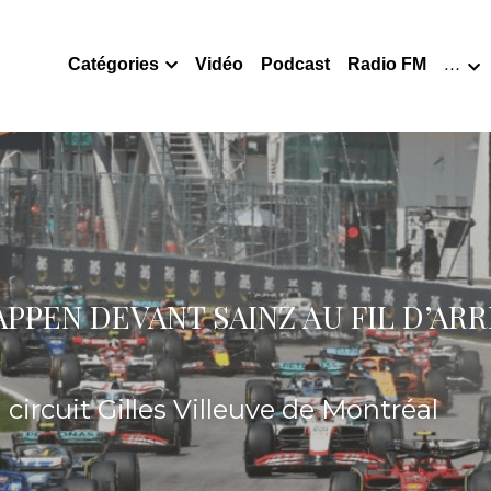
Catégories
Vidéo
Podcast
Radio FM
…
PPEN DEVANT SAINZ AU FIL D’ARRI
 circuit Gilles Villeuve de Montréal