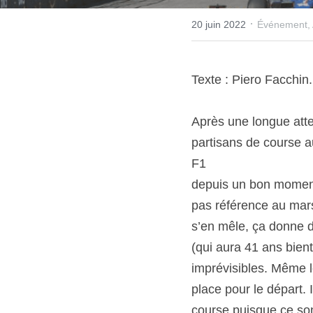
·
20 juin 2022
Événement,
Texte : Piero Facchin
Après une longue atte
partisans de course a
F1
depuis un bon moment,
pas référence au marso
s’en mêle, ça donne d
(qui aura 41 ans bien
imprévisibles. Même l
place pour le départ. 
course puisque ce sont