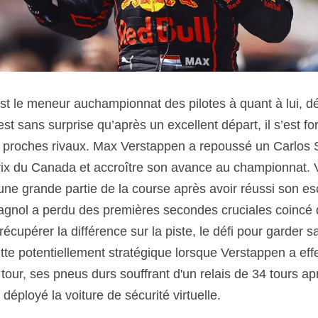
t le meneur auchampionnat des pilotes à quant à lui, dé
est sans surprise qu’après un excellent départ, il s’est 
 proches rivaux. Max Verstappen a repoussé un Carlos S
ix du Canada et accroître son avance au championnat. V
e grande partie de la course après avoir réussi son es
pagnol a perdu des premières secondes cruciales coincé 
cupérer la différence sur la piste, le défi pour garder sa 
tte potentiellement stratégique lorsque Verstappen a ef
tour, ses pneus durs souffrant d'un relais de 34 tours apr
déployé la voiture de sécurité virtuelle. 