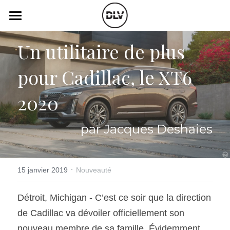
×
LES CATÉGORIES DE LA BOUTIQUE
Catégories
Un utilitaire de plus 
Toutes les catégories
Vidéo
Actualité Auto
pour Cadillac, le XT6 
Électrique
Podcast
2020
Histoire de chars
Radio FM
par Jacques Deshaies
Art Automobile
Télé RDS
Essais Routier
Simulateur
·
15 janvier 2019
Nouveauté
Opinion
Assurance
Détroit, Michigan - C’est ce soir que la direction 
Rechercher
de Cadillac va dévoiler officiellement son 
nouveau membre de sa famille. Évidemment, 