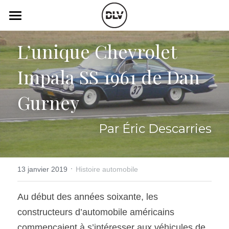
×
LES CATÉGORIES DE LA BOUTIQUE
Catégories
L’unique Chevrolet 
Toutes les catégories
Vidéo
Actualité Auto
Impala SS 1961 de Dan 
Électrique
Podcast
Gurney
Histoire de chars
Radio FM
Par Éric Descarries
Art Automobile
Télé RDS
Essais Routier
Simulateur
·
13 janvier 2019
Histoire automobile
Opinion
Assurance
Au début des années soixante, les 
Rechercher
constructeurs d’automobile américains 
commençaient à s’intéresser aux véhicules de 