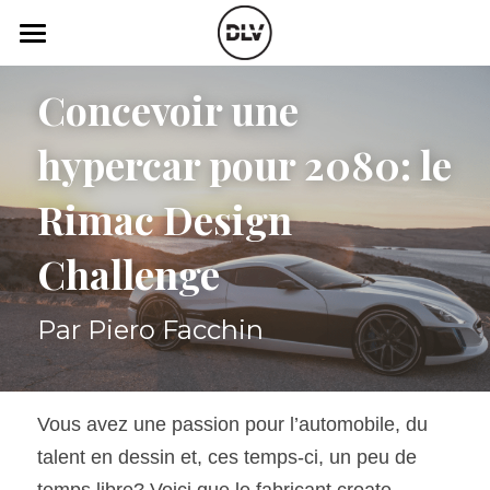
×
LES CATÉGORIES DE LA BOUTIQUE
Catégories
Concevoir une 
Toutes les catégories
Vidéo
Actualité Auto
hypercar pour 2080: le 
Électrique
Podcast
Rimac Design 
Histoire de chars
Radio FM
Challenge
Art Automobile
Télé RDS
Par Piero Facchin
Essais Routier
Simulateur
Opinion
Assurance
Vous avez une passion pour l’automobile, du 
Rechercher
talent en dessin et, ces temps-ci, un peu de 