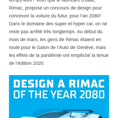
temps libre? Voici que le fabricant croate, 
Rimac, propose un concours de design pour 
SOUMISSION RAPIDE
concevoir la voiture du futur, pour l’an 2080! 
ASSURANCE
Dans le domaine des super et hyper car, on ne 
reste pas arrêté très longtemps. Au début du 
mois de mars, les gens de Rimac étaient en 
route pour le Salon de l’Auto de Genève, mais 
les effets de la pandémie ont empêché la tenue 
de l’édition 2020.