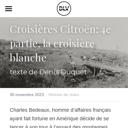
×
LES CATÉGORIES DE LA BOUTIQUE
Catégories
Croisières Citroën: 4e 
Toutes les catégories
Vidéo
Actualité Auto
partie, la croisière 
Électrique
Podcast
blanche 
Histoire de chars
Radio FM
texte de Denis Duquet
Art Automobile
Télé RDS
Essais Routier
Simulateur
·
30 novembre 2023
Histoire de chars
Opinion
Assurance
Charles Bedeaux, homme d’affaires français 
Rechercher
ayant fait fortune en Amérique décide de se 
lancer à son tour à l’assaut des montagnes 