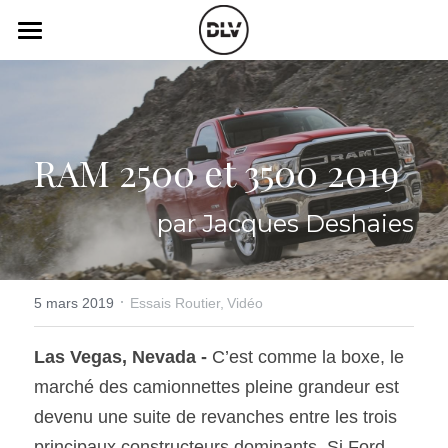
×
LES CATÉGORIES DE LA BOUTIQUE
Catégories
Toutes les catégories
Vidéo
Actualité Auto
RAM 2500 et 3500 2019
Électrique
Podcast
Histoire de chars
Radio FM
par Jacques Deshaies
Art Automobile
Télé RDS
Essais Routier
·
Simulateur
5 mars 2019
Essais Routier,
Vidéo
Opinion
Assurance
Las Vegas, Nevada -
 C’est comme la boxe, le 
marché des camionnettes pleine grandeur est 
Rechercher
devenu une suite de revanches entre les trois 
principaux constructeurs dominants. Si Ford 