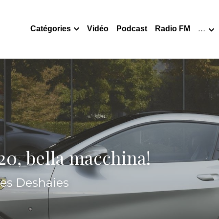
Catégories
Vidéo
Podcast
Radio FM
…
20, bella macchina!
ues Deshaies