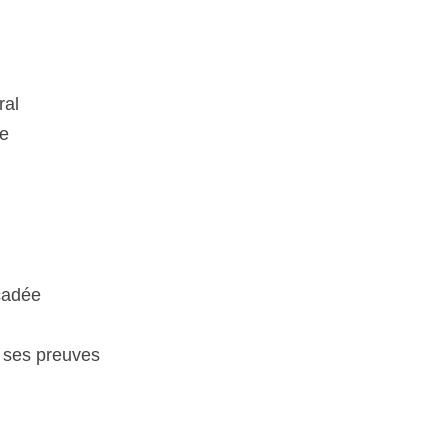
ral
le
cadée
re ses preuves