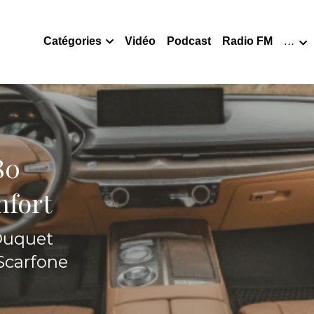
Catégories
Vidéo
Podcast
Radio FM
…
80
nfort
 Duquet
Scarfone