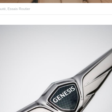
uté,
Essais Routier