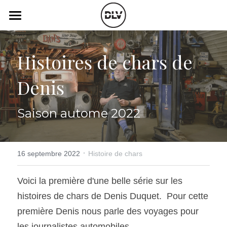
×
LES CATÉGORIES DE LA BOUTIQUE
Catégories
Toutes les catégories
Histoires de chars de 
Vidéo
Actualité Auto
Denis
Électrique
Podcast
Histoire de chars
Radio FM
Saison autome 2022
Art Automobile
Télé RDS
Essais Routier
·
Simulateur
16 septembre 2022
Histoire de chars
Opinion
Assurance
Voici la première d'une belle série sur les 
histoires de chars de Denis Duquet.  Pour cette 
Rechercher
première Denis nous parle des voyages pour 
les journalistes automobiles.