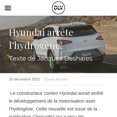
×
LES CATÉGORIES DE LA BOUTIQUE
Catégories
Toutes les catégories
Hyundai arrête 
Vidéo
Actualité Auto
l’hydrogène!
Électrique
Podcast
Histoire de chars
Radio FM
Texte de Jacques Deshaies
Art Automobile
Télé RDS
Essais Routier
·
Simulateur
30 décembre 2021
Essais Routier
Opinion
Assurance
 Le constructeur coréen Hyundai aurait arrêté 
le développement de la motorisation avec 
Rechercher
l’hydrogène. Cette nouvelle est issue de la 
publication Chosunbiz qui a reçu les 