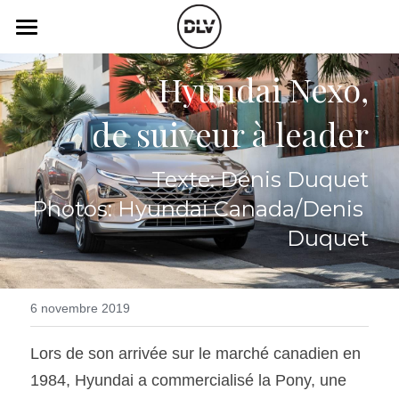
×
LES CATÉGORIES DE LA BOUTIQUE
Catégories
Hyundai Nexo,
Toutes les catégories
Vidéo
Actualité Auto
de suiveur à leader
Électrique
Podcast
Texte: Denis Duquet
Histoire de chars
Radio FM
Photos: Hyundai Canada/Denis 
Art Automobile
Télé RDS
Duquet
Essais Routier
Simulateur
Opinion
6 novembre 2019
Assurance
Lors de son arrivée sur le marché canadien en 
Rechercher
1984, Hyundai a commercialisé la Pony, une 