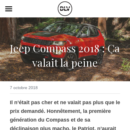
×
LES CATÉGORIES DE LA BOUTIQUE
Catégories
Toutes les catégories
Vidéo
Actualité Auto
Jeep Compass 2018 : Ça 
Électrique
Podcast
valait la peine
Histoire de chars
Radio FM
Art Automobile
Télé RDS
Essais Routier
Simulateur
7 octobre 2018
Opinion
Assurance
Il n’était pas cher et ne valait pas plus que le 
prix demandé. Honnêtement, la première 
Rechercher
génération du Compass et de sa 
déclinaison plus macho, le Patriot, n’aurait 