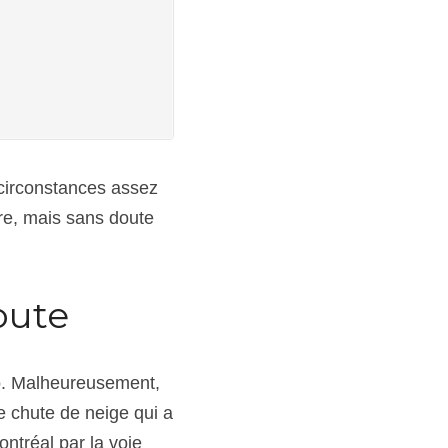
 circonstances assez 
re, mais sans doute 
oute
go. Malheureusement, 
 chute de neige qui a 
ntréal par la voie 