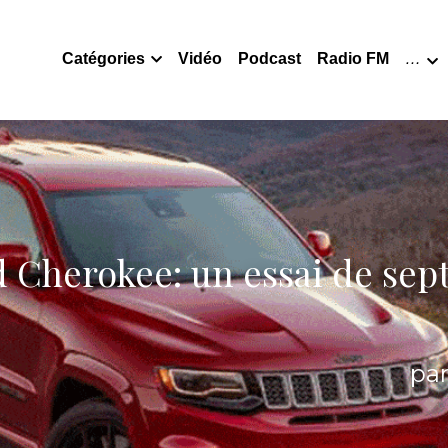
Catégories
Vidéo
Podcast
Radio FM
…
 Cherokee: un essai de sept 
pa