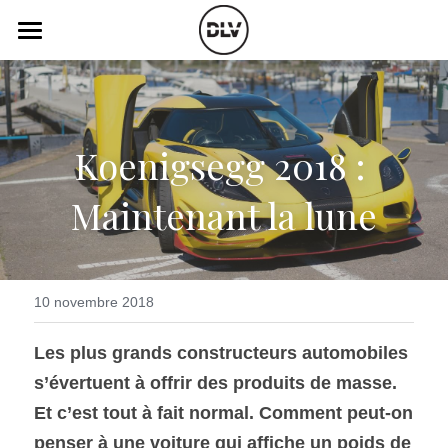
×
LES CATÉGORIES DE LA BOUTIQUE
Catégories
Toutes les catégories
Vidéo
Actualité Auto
Koenigsegg 2018 : 
Électrique
Podcast
Maintenant la lune
Histoire de chars
Radio FM
Art Automobile
Télé RDS
Essais Routier
Simulateur
10 novembre 2018
Opinion
Assurance
Les plus grands constructeurs automobiles 
s’évertuent à offrir des produits de masse. 
Rechercher
Et c’est tout à fait normal. Comment peut-on 
penser à une voiture qui affiche un poids de 