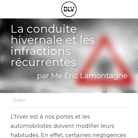
La conduite 
hivernale et les 
infractions 
récurrentes
par Me Éric Lamontagne
·
Radio
L’hiver est à nos portes et les 
automobilistes doivent modifier leurs 
habitudes. En effet, certaines négligences 