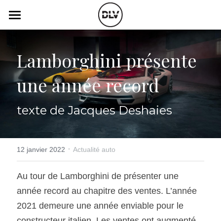
×
LES CATÉGORIES DE LA BOUTIQUE
Catégories
Toutes les catégories
Lamborghini présente 
Vidéo
Actualité Auto
une année record
Électrique
Podcast
Histoire de chars
Radio FM
texte de Jacques Deshaies
Art Automobile
Télé RDS
Essais Routier
·
Simulateur
12 janvier 2022
Actualité auto
Opinion
Assurance
Au tour de Lamborghini de présenter une 
année record au chapitre des ventes. L’année 
Rechercher
2021 demeure une année enviable pour le 
constructeur italien. Les ventes ont augmenté 