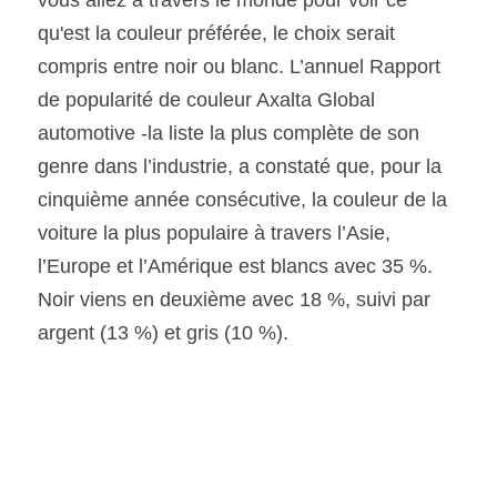
vous allez à travers le monde pour voir ce 
qu'est la couleur préférée, le choix serait 
SOUMISSION RAPIDE
compris entre noir ou blanc. L’annuel Rapport 
ASSURANCE
de popularité de couleur Axalta Global 
automotive -la liste la plus complète de son 
genre dans l’industrie, a constaté que, pour la 
cinquième année consécutive, la couleur de la 
voiture la plus populaire à travers l’Asie, 
l’Europe et l’Amérique est blancs avec 35 %. 
Noir viens en deuxième avec 18 %, suivi par 
argent (13 %) et gris (10 %).