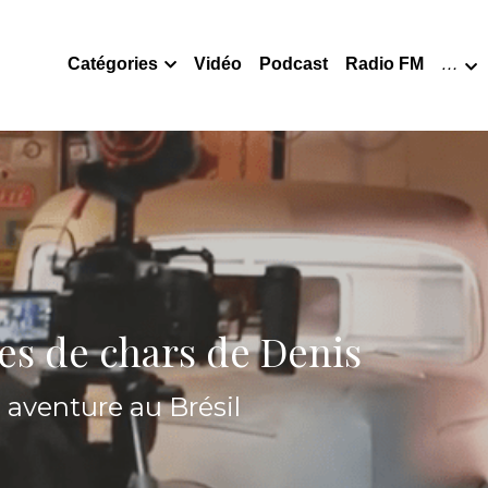
Catégories
Vidéo
Podcast
Radio FM
…
res de chars de Denis
aventure au Brésil