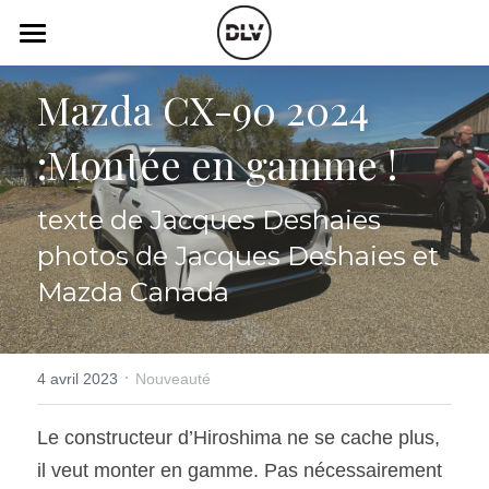
×
LES CATÉGORIES DE LA BOUTIQUE
Catégories
Mazda CX-90 2024 
Toutes les catégories
Vidéo
Actualité Auto
:Montée en gamme !
Électrique
Podcast
texte de Jacques Deshaies
Histoire de chars
Radio FM
photos de Jacques Deshaies et 
Art Automobile
Télé RDS
Mazda Canada
Essais Routier
Simulateur
Opinion
·
4 avril 2023
Nouveauté
Assurance
Rechercher
Le constructeur d’Hiroshima ne se cache plus, 
il veut monter en gamme. Pas nécessairement 