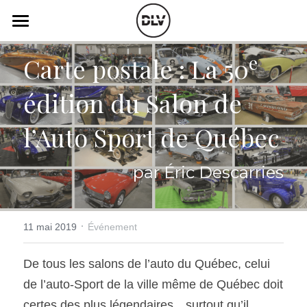
×
LES CATÉGORIES DE LA BOUTIQUE
Catégories
e
Carte postale : La 50
Toutes les catégories
Vidéo
Actualité Auto
édition du Salon de 
Électrique
Podcast
l’Auto Sport de Québec
Histoire de chars
Radio FM
par Éric Descarries
Art Automobile
Télé RDS
Essais Routier
Simulateur
·
11 mai 2019
Événement
Opinion
Assurance
De tous les salons de l’auto du Québec, celui 
Rechercher
de l’auto-Sport de la ville même de Québec doit 
certes des plus légendaires…surtout qu’il 