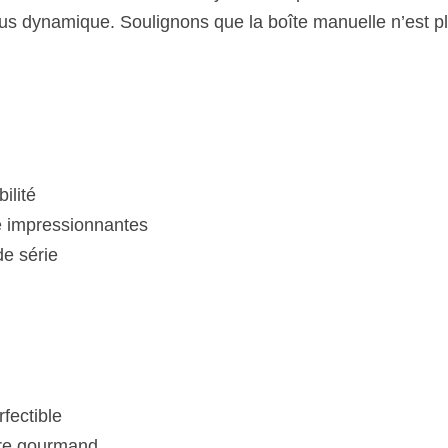
us dynamique. Soulignons que la boîte manuelle n’est plu
ilité
é impressionnantes
de série
rfectible
dre gourmand