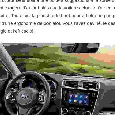
ucteur se limitait à une boîte à suggestions à la sortie de
t exagéré d’autant plus que la voiture actuelle n’a rien à 
tre. Toutefois, la planche de bord pourrait être un peu pl
et d’une ergonomie de bon aloi. Vous l’avez deviné, le de
ie et l’efficacité.