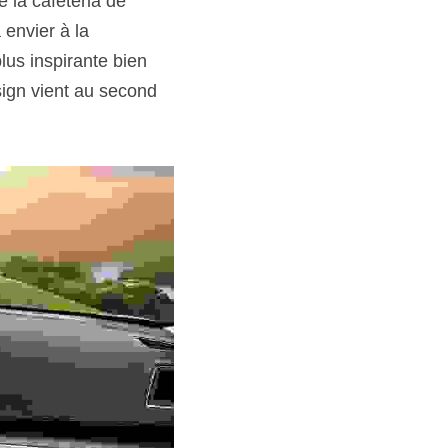
 la cafétéria de 
envier à la 
us inspirante bien 
sign vient au second 