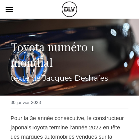
×
LES CATÉGORIES DE LA BOUTIQUE
Catégories
Toutes les catégories
Vidéo
Actualité Auto
Toyota numéro 1 
Électrique
Podcast
mondial 
Histoire de chars
Radio FM
texte de Jacques Deshaies
Art Automobile
Télé RDS
Essais Routier
Simulateur
30 janvier 2023
Opinion
Assurance
Pour la 3e année consécutive, le constructeur 
Rechercher
japonaisToyota termine l’année 2022 en tête 
des marques automobiles vendues sur la 