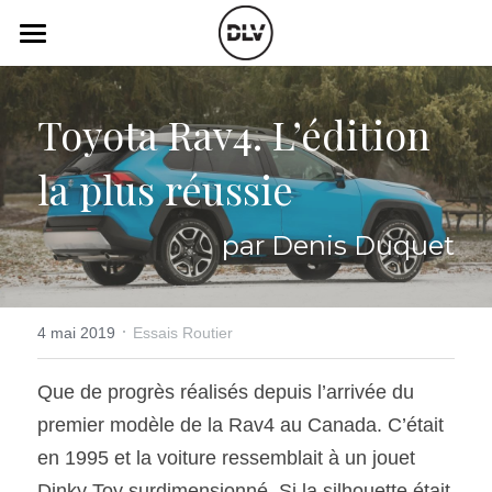
×
LES CATÉGORIES DE LA BOUTIQUE
Catégories
Toutes les catégories
Toyota Rav4. L’édition 
Vidéo
Actualité Auto
la plus réussie
Électrique
Podcast
Histoire de chars
Radio FM
par Denis Duquet
Art Automobile
Télé RDS
Essais Routier
·
Simulateur
4 mai 2019
Essais Routier
Opinion
Assurance
Que de progrès réalisés depuis l’arrivée du 
premier modèle de la Rav4 au Canada. C’était 
Rechercher
en 1995 et la voiture ressemblait à un jouet 
Dinky Toy surdimensionné. Si la silhouette était 