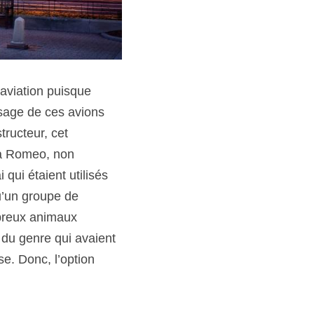
’aviation puisque 
ssage de ces avions 
tructeur, cet 
 à Romeo, non 
qui étaient utilisés 
’un groupe de 
breux animaux 
u genre qui avaient 
e. Donc, l’option 