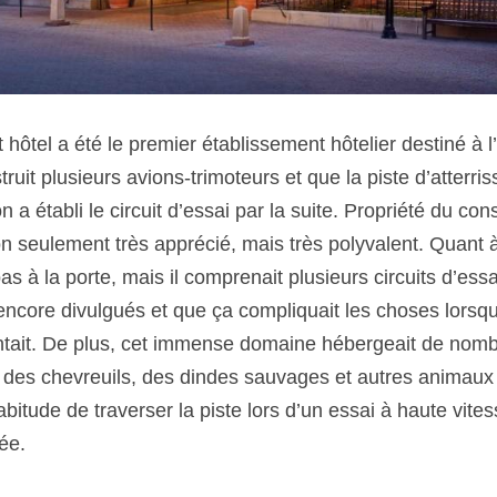
t hôtel a été le premier établissement hôtelier destiné à l
ruit plusieurs avions-trimoteurs et que la piste d’atterri
n a établi le circuit d’essai par la suite. Propriété du cons
on seulement très apprécié, mais très polyvalent. Quant
s à la porte, mais il comprenait plusieurs circuits d’essai 
encore divulgués et que ça compliquait les choses lorsqu
entait. De plus, cet immense domaine hébergeait de nom
es chevreuils, des dindes sauvages et autres animaux d
bitude de traverser la piste lors d’un essai à haute vitess
ée.