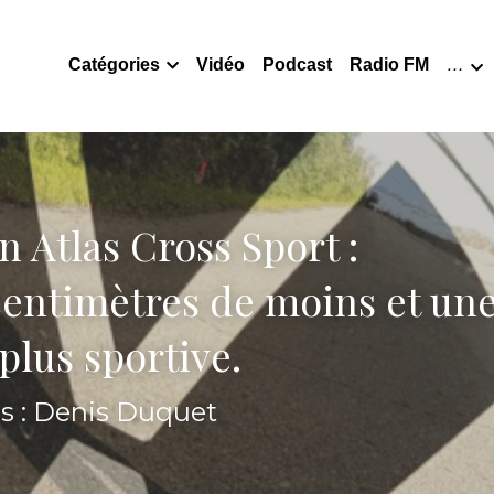
Catégories
Vidéo
Podcast
Radio FM
…
 Atlas Cross Sport :
entimètres de moins et une
plus sportive.
s : Denis Duquet