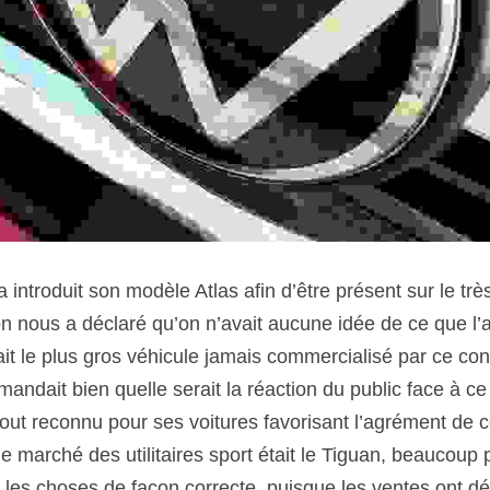
ntroduit son modèle Atlas afin d’être présent sur le très
n nous a déclaré qu’on n’avait aucune idée de ce que l’av
ait le plus gros véhicule jamais commercialisé par ce con
andait bien quelle serait la réaction du public face à ce
tout reconnu pour ses voitures favorisant l’agrément de c
 marché des utilitaires sport était le Tiguan, beaucoup p
it les choses de façon correcte, puisque les ventes ont dé