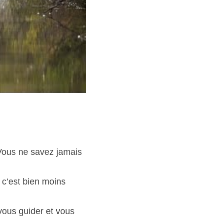
Vous ne savez jamais 
                              
uis c’est bien moins 
                            
ourra vous guider et vous 