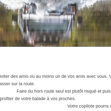
!
inviter des amis ou au moins un de vos amis avec vous. 
sur la route.                                                                  
                     Faire du hors route seul est plutôt risqué et p
iter de votre balade à vos proches.                                    
                                                           Votre copilote p