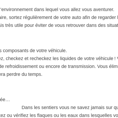
nvironnement dans lequel vous allez vous aventurer.             
e faire, sortez régulièrement de votre auto afin de regarder
s très utile pour éviter de vous retrouver dans des situ
mposants de votre véhicule.                                              
eckez, checkez et recheckez les liquides de votre véhicule ! 
e de refroidissement ou encore de transmission. Vous élimi
era perdre du temps.
                                                                                  
                        Dans les sentiers vous ne savez jamais sur
tez ou vérifiez les flaques ou les eaux dans lesquelles vou