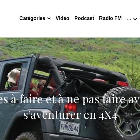
Catégories
Vidéo
Podcast
Radio FM
…
s à faire et à ne pas faire av
s’aventurer en 4X4