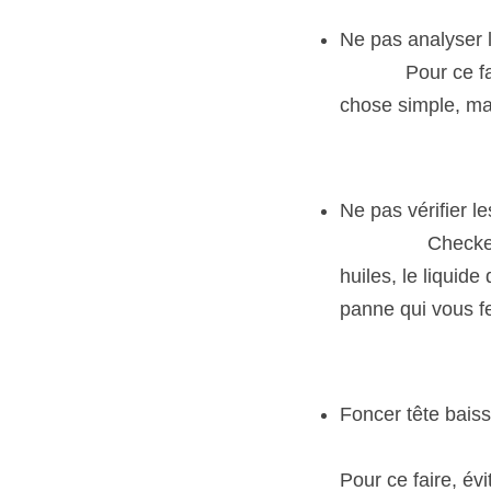
Ne pas analyser l’e
            Pour c
chose simple, mai
Ne pas vérifier les co
                Ch
huiles, le liquid
panne qui vous f
Foncer tête baissée…    
                    
Pour ce faire, évi