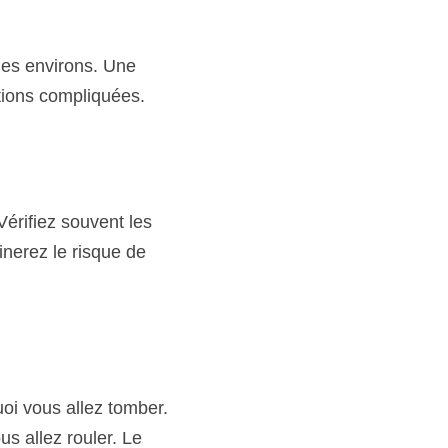
                         
 les environs. Une 
ations compliquées.
                            
Vérifiez souvent les 
nerez le risque de 
                              
 quoi vous allez tomber. 
s allez rouler. Le 