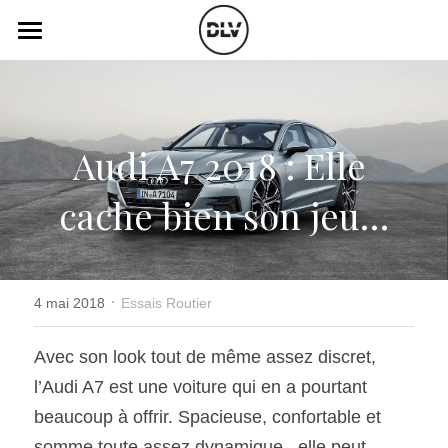
×
LES CATÉGORIES DE LA BOUTIQUE
Catégories
Toutes les catégories
Vidéo
Actualité Auto
Audi A7 2018 : Elle 
Électrique
Podcast
cache bien son jeu…
Histoire de chars
Radio FM
Art Automobile
Télé RDS
Essais Routier
·
Simulateur
4 mai 2018
Essais Routier
Opinion
Assurance
Avec son look tout de même assez discret, 
l’Audi A7 est une voiture qui en a pourtant 
Rechercher
beaucoup à offrir. Spacieuse, confortable et 
somme toute assez dynamique,  elle peut 