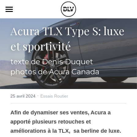
×
LES CATÉGORIES DE LA BOUTIQUE
Catégories
Acura TLX Type S: luxe 
Toutes les catégories
Vidéo
Actualité Auto
et sportivité
Électrique
Podcast
texte de Denis Duquet
Histoire de chars
Radio FM
photos de Acura Canada
Art Automobile
Télé RDS
Essais Routier
Simulateur
·
25 avril 2024
Essais Routier
Opinion
Assurance
Afin de dynamiser ses ventes, Acura a 
apporté plusieurs retouches et 
Rechercher
améliorations à la TLX,  sa berline de luxe. 