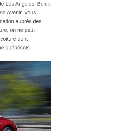
de Los Angeles, Buick 
sse Avenir. Vous 
nation auprès des 
ure, on ne peut 
oiture dont 
ché québécois.