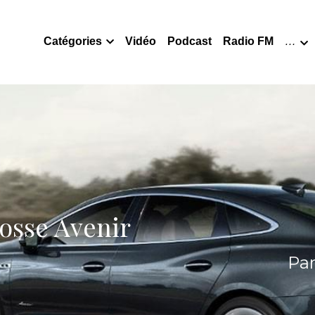
Catégories
Vidéo
Podcast
Radio FM
…
osse Avenir
Pa