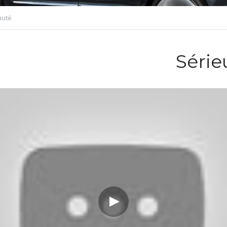
uté
Séri