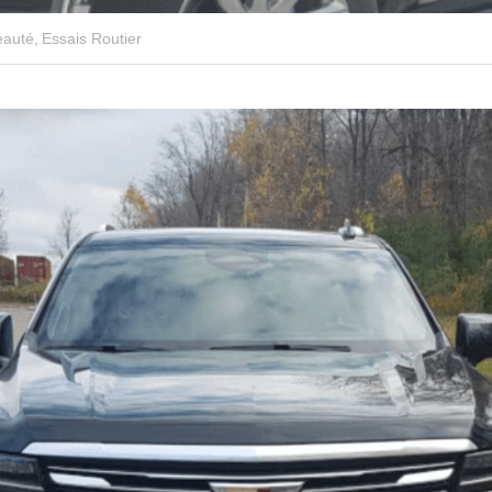
auté,
Essais Routier