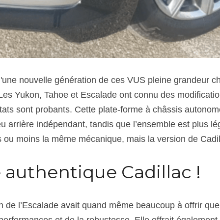
d'une nouvelle génération de ces VUS pleine grandeur c
Les Yukon, Tahoe et Escalade ont connu des modificatio
ltats sont probants. Cette plate-forme à châssis autonome
 arrière indépendant, tandis que l’ensemble est plus lége
us ou moins la même mécanique, mais la version de Cadill
 authentique Cadillac !
n de l’Escalade avait quand même beaucoup à offrir que c
performances et de la robustesse. Elle offrait également 