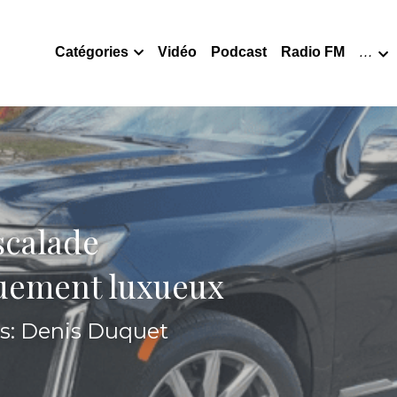
Catégories
Vidéo
Podcast
Radio FM
…
scalade
uement luxueux
os: Denis Duquet