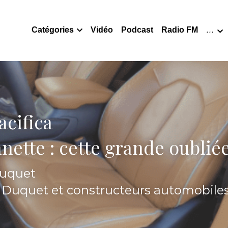
Catégories
Vidéo
Podcast
Radio FM
…
acifica
nette : cette grande oublié
Duquet
s Duquet et constructeurs automobile