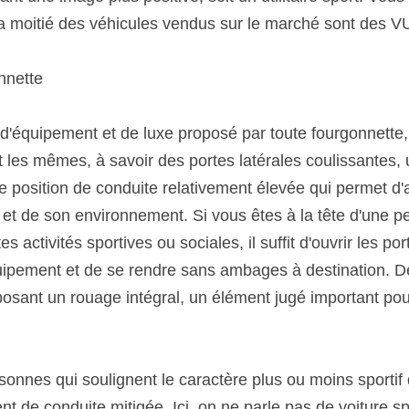
e la moitié des véhicules vendus sur le marché sont des V
nnette 
d'équipement et de luxe proposé par toute fourgonnette, l
 les mêmes, à savoir des portes latérales coulissantes,
e position de conduite relativement élevée qui permet d'a
et de son environnement. Si vous êtes à la tête d'une pet
 activités sportives ou sociales, il suffit d'ouvrir les por
uipement et de se rendre sans ambages à destination. De p
osant un rouage intégral, un élément jugé important pour
sonnes qui soulignent le caractère plus ou moins sportif 
t de conduite mitigée. Ici, on ne parle pas de voiture sp