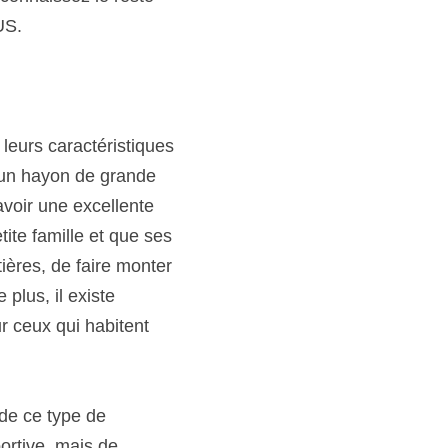
US. 
eurs caractéristiques 
 un hayon de grande 
voir une excellente 
ite famille et que ses 
tières, de faire monter 
lus, il existe 
 ceux qui habitent 
de ce type de 
ortive, mais de 