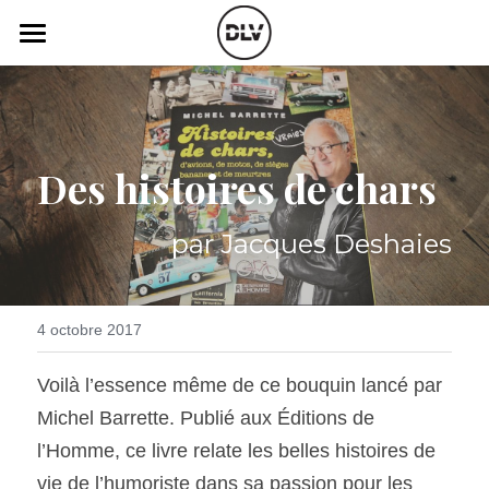
×
LES CATÉGORIES DE LA BOUTIQUE
Catégories
Toutes les catégories
Vidéo
Actualité Auto
Des histoires de chars
Électrique
Podcast
Histoire de chars
Radio FM
par Jacques Deshaies
Art Automobile
Télé RDS
Essais Routier
Simulateur
4 octobre 2017
Opinion
Assurance
Voilà l’essence même de ce bouquin lancé par 
Michel Barrette. Publié aux Éditions de 
Rechercher
l’Homme, ce livre relate les belles histoires de 
vie de l’humoriste dans sa passion pour les 