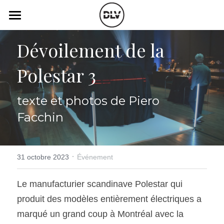
×
LES CATÉGORIES DE LA BOUTIQUE
Catégories
Dévoilement de la 
Toutes les catégories
Vidéo
Actualité Auto
Polestar 3
Électrique
Podcast
texte et photos de Piero 
Histoire de chars
Radio FM
Facchin
Art Automobile
Télé RDS
Essais Routier
Simulateur
·
31 octobre 2023
Événement
Opinion
Assurance
Le manufacturier scandinave Polestar qui 
produit des modèles entièrement électriques a 
Rechercher
marqué un grand coup à Montréal avec la 