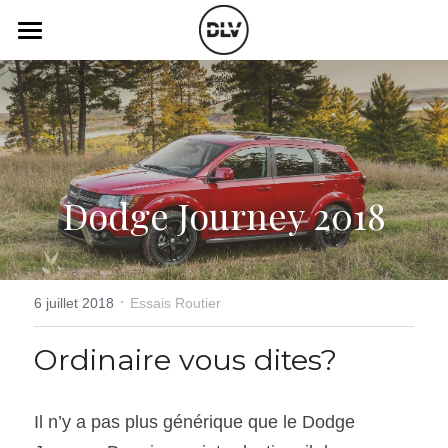
×
LES CATÉGORIES DE LA BOUTIQUE
Catégories
Toutes les catégories
Vidéo
Actualité Auto
Électrique
Podcast
Dodge Journey 2018
Histoire de chars
Radio FM
Art Automobile
Télé RDS
Essais Routier
·
Simulateur
6 juillet 2018
Essais Routier
Opinion
Assurance
Ordinaire vous dites?
Rechercher
Il n’y a pas plus générique que le Dodge 