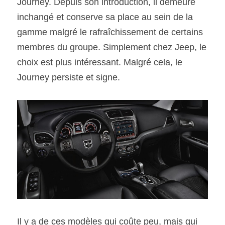
Journey. Depuis son introduction, il demeure 
inchangé et conserve sa place au sein de la 
SOUMISSION RAPIDE
gamme malgré le rafraîchissement de certains 
ASSURANCE
membres du groupe. Simplement chez Jeep, le 
choix est plus intéressant. Malgré cela, le 
Journey persiste et signe.
Il y a de ces modèles qui coûte peu, mais qui 