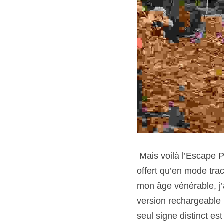
 Mais voilà l’Escape PHEV qui s’installe avec un prix nettement plus bas. Mais attention, il n’est 
offert qu’en mode trac
mon âge vénérable, j’a
version rechargeable
seul signe distinct est