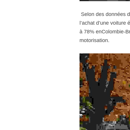
 Selon des données de la firme KPMG, près de 68% des acheteurs canadiens vont considérer 
l’achat d’une voiture 
à 78% enColombie-Brit
motorisation.  