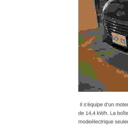
 Il s’équipe d’un moteur quatre cylindres de 2,5 L à cycle Atkinson qui s’accompagne d’une batterie 
de 14,4 kWh. La boîte
modeélectrique seulem