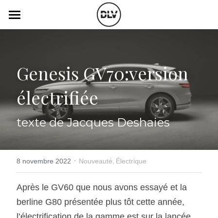
×
LES CATÉGORIES DE LA BOUTIQUE
Catégories
Toutes les catégories
Vidéo
Actualité Auto
Genesis GV70:version 
Électrique
Podcast
électrifiée 
Histoire de chars
Radio FM
texte de Jacques Deshaies
Art Automobile
Télé RDS
Essais Routier
Simulateur
·
8 novembre 2022
Nouveauté,
Électrique
Opinion
Assurance
Après le GV60 que nous avons essayé et la 
Rechercher
berline G80 présentée plus tôt cette année, 
l’électrification de la gamme est sur la lancée 