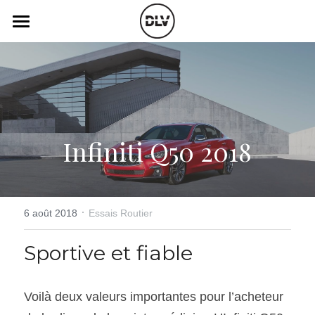
×
LES CATÉGORIES DE LA BOUTIQUE
Catégories
Toutes les catégories
Vidéo
Actualité Auto
Électrique
Podcast
Infiniti Q50 2018
Histoire de chars
Radio FM
Art Automobile
Télé RDS
Essais Routier
·
Simulateur
6 août 2018
Essais Routier
Opinion
Assurance
Sportive et fiable
Rechercher
Voilà deux valeurs importantes pour l’acheteur 