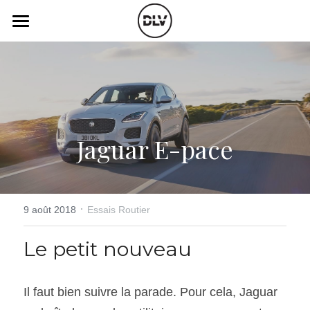
×
LES CATÉGORIES DE LA BOUTIQUE
Catégories
Toutes les catégories
Vidéo
Actualité Auto
Électrique
Podcast
Jaguar E-pace
Histoire de chars
Radio FM
Art Automobile
Télé RDS
Essais Routier
·
Simulateur
9 août 2018
Essais Routier
Opinion
Assurance
Le petit nouveau
Rechercher
Il faut bien suivre la parade. Pour cela, Jaguar 