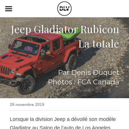
×
LES CATÉGORIES DE LA BOUTIQUE
Catégories
Jeep Gladiator Rubicon
Toutes les catégories
Vidéo
Actualité Auto
La totale
Électrique
Podcast
Histoire de chars
Radio FM
Par Denis Duquet
Art Automobile
Télé RDS
Photos : FCA Canada
Essais Routier
Simulateur
Opinion
Assurance
28 novembre 2019
Rechercher
Lorsque la division Jeep a dévoilé son modèle 
Gladiator au Salon de l’auto de Los Angeles 