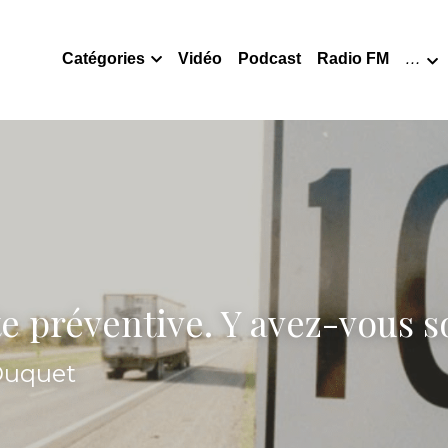
Catégories
Vidéo
Podcast
Radio FM
…
e préventive. Y avez-vous s
 Duquet