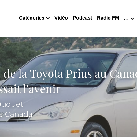
Catégories
Vidéo
Podcast
Radio FM
…
 de la Toyota Prius au Canad
sait l’avenir
 Duquet
ta Canada