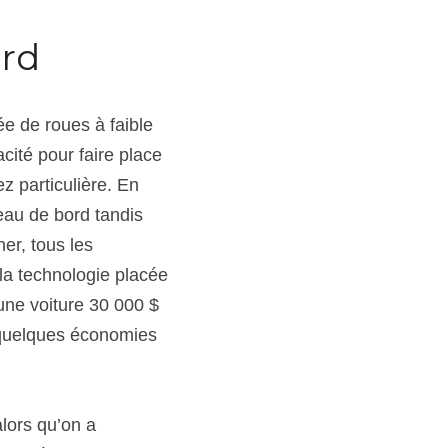
ord
e de roues à faible 
ité pour faire place 
z particulière. En 
eau de bord tandis 
r, tous les 
 la technologie placée 
une voiture 30 000 $ 
 quelques économies 
lors qu’on a 