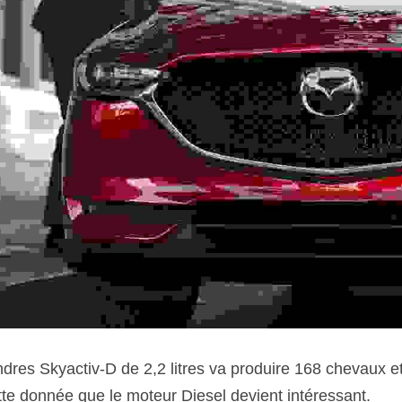
dres Skyactiv-D de 2,2 litres va produire 168 chevaux et 
tte donnée que le moteur Diesel devient intéressant.