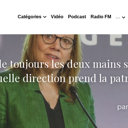
Catégories
Vidéo
Podcast
Radio FM
…
e toujours les deux mains su
uelle direction prend la pat
pa