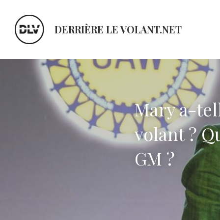
DERRIÈRE LE VOLANT.NET
Mary a-tell
volant ? Q
GM ?